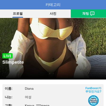
Slimpetite
카테고리
프로필
사진
채팅
Slimpetite
이름:
Diana
FanBoost가
무엇인가요?
나는:
여성
고향:
Kenya, ****mega