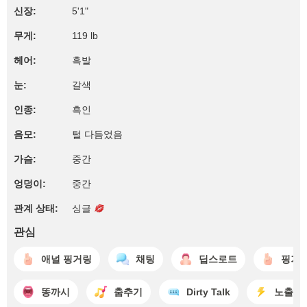
신장:
5'1"
무게:
119 lb
헤어:
흑발
눈:
갈색
인종:
흑인
음모:
털 다듬었음
가슴:
중간
엉덩이:
중간
관계 상태:
싱글
관심
애널 핑거링
채팅
딥스로트
핑거
똥까시
춤추기
Dirty Talk
노출증