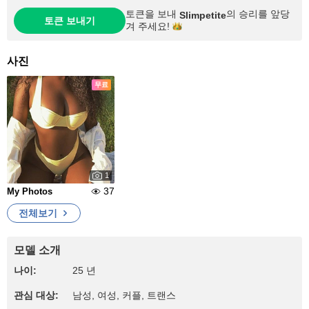
토큰을 보내
의 승리를 앞당
Slimpetite
토큰 보내기
겨
주세요!
사진
무료
1
37
My Photos
전체보기
모델 소개
나이:
25 년
관심 대상:
남성, 여성, 커플, 트랜스