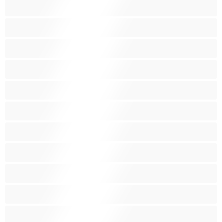
굴곡 있는 몸매
그룹 섹스
근육질
금발
라틴계
레즈비언
백인
보통 크기 가슴
분출
빨간머리
빽보지