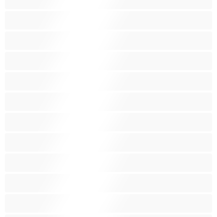
작은 가슴
장난감
중년
최고의 개인 채팅 도구
큰 엉덩이
털많은 보지
페티쉬
페티쉬
포르노 스타
할머니