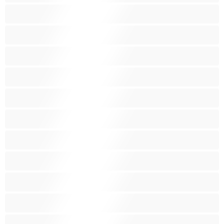
쁘띠
신체 결박
아가씨
아랍인
아시아인
애널
여대생
왕가슴
왕가슴
인도인
임산부