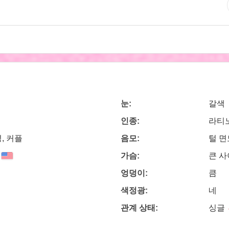
눈:
갈색
인종:
라티
, 커플
음모:
털 
가슴:
큰 
엉덩이:
큼
색정광:
네
관계 상태:
싱글