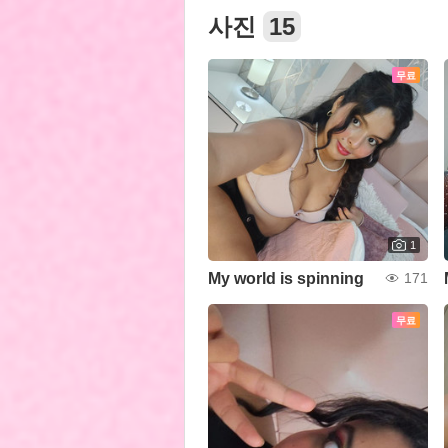
사진
15
무료
1
My world is spinning
171
무료