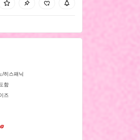
노/히스패닉
면도함
사이즈