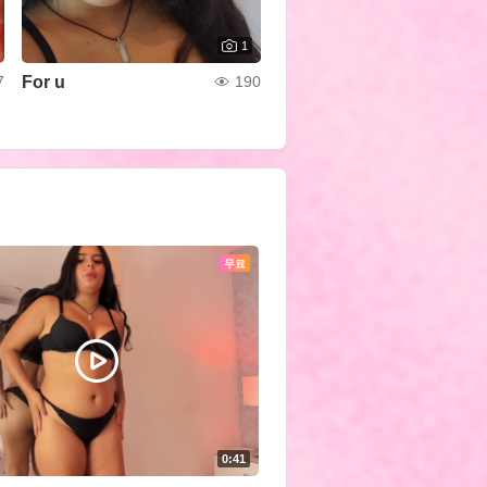
1
For u
7
190
무료
0:41