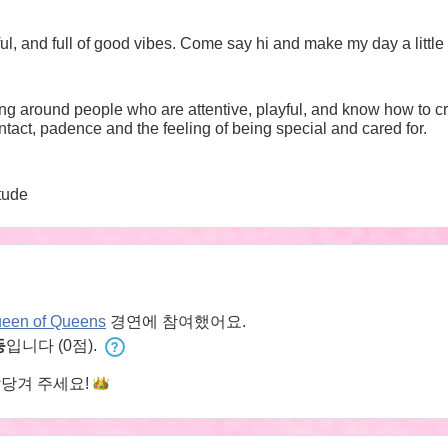
, and full of good vibes. Come say hi and make my day a little 
eing around people who are attentive, playful, and know how to cr
tact, padence and the feeling of being special and cared for.
tude
een of Queens
경연에 참여했어요.
등
입니다 (0점).
앞당겨
주세요!