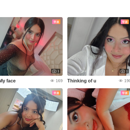
무료
무료
1
1
My face
Thinking of u
169
19
무료
무료