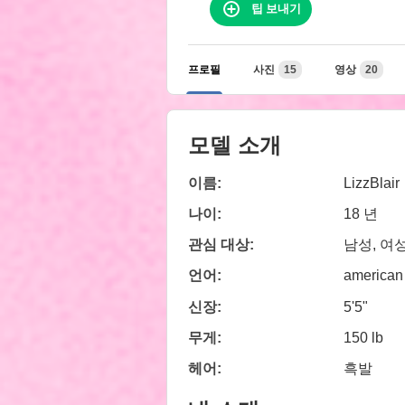
팁 보내기
프로필
사진
15
영상
20
모델 소개
이름:
LizzBlair
나이:
18 년
관심 대상:
남성, 여성
언어:
american
신장:
5'5"
무게:
150 lb
헤어:
흑발