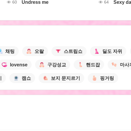
Undress me
Sexy d
60
64
채팅
오랄
스트립쇼
딜도 자위
lovense
구강성교
핸드잡
마사
기
캠쇼
보지 문지르기
핑거링