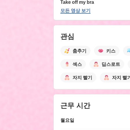
Take off my bra
모든 영상 보기
관심
춤추기
키스
섹스
딥스로트
자지 빨기
자지 빨
근무 시간
월요일