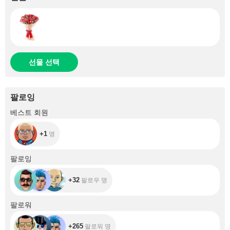
선물 선택
팔로잉
+1
베스트 회원
+1
명
+32
팔로잉
+32
팔로우 명
+265
팔로워
+265
팔로워 명