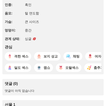
인종:
흑인
음모:
털 면도함
가슴:
큰 사이즈
엉덩이:
중간
관계 상태:
싱글
관심
격한 섹스
보지 성교
채팅
여자 성
딜도 섹스
캠쇼
오랄섹스
춤추기
댓글 (0)
댓글이 아직 없습니다
선물 1