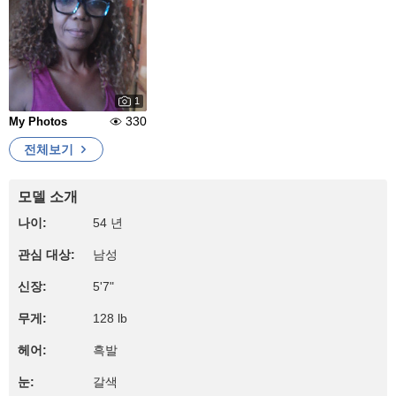
1
330
My Photos
전체보기
모델 소개
나이:
54 년
관심 대상:
남성
신장:
5'7"
무게:
128 lb
헤어:
흑발
눈:
갈색