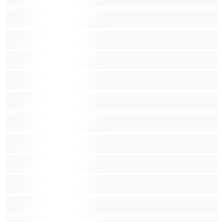
신체 결박
아가씨
아랍인
아시아인
애널
여대생
왕가슴
왕가슴
인도인
임산부
작은 가슴