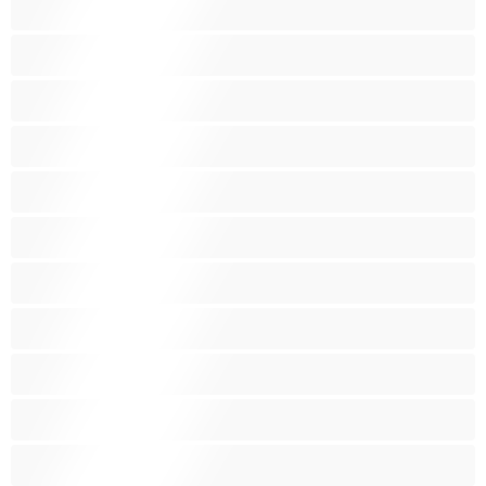
장난감
중년
최고의 개인 채팅 도구
큰 엉덩이
털많은 보지
페티쉬
페티쉬
포르노 스타
할머니
흑발