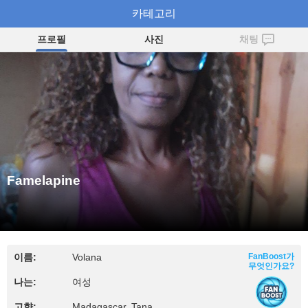
Famelapine
카테고리
프로필
사진
채팅
Famelapine
이름:
Volana
FanBoost가
무엇인가요?
나는:
여성
고향:
Madagascar, Tana