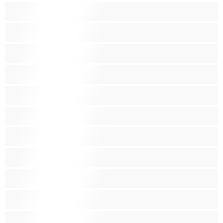
그룹 섹스
근육질
금발
라틴계
레즈비언
백인
보통 크기 가슴
분출
빨간머리
빽보지
쁘띠